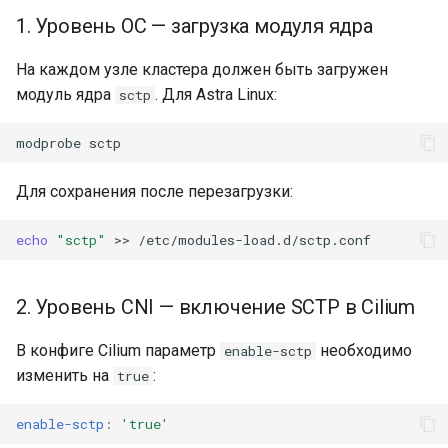
cert-manager
Приложения
Kube-vip
и
1. Уровень ОС — загрузка модуля ядра
Удаление Bootsman
я
Тестирование и
кластера
Рабочие процессы
Velero
На каждом узле кластера должен быть загружен
оптимизация дисковой
(нагрузки)
п
модуль ядра
. Для Astra Linux:
sctp
подсистемы для ETCD
Журнал событий установки
Keda
о
кластера
Хранилище
modprobe
Шифрование etcd
Descheduler
и
Обзор Сервиса
Для сохранения после перезагрузки:
с
Перенос дашбордов
Kyverno
Grafana
Политики
к
echo
"sctp"
>>
Multus CNI
а
Миграция данных из
Prometheus в Victoria
SR-IOV
2. Уровень CNI — включение SCTP в Cilium
Изменение срока хранения
Cilium
В конфиге Cilium параметр
необходимо
enable-sctp
метрик в Victoria Metrics
изменить на
:
true
Cilium Tetragon
Авторизация в registry
enable-sctp
:
'true'
Платформы Боцман
Metax GPU operator