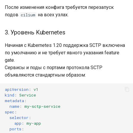
После изменения конфига требуется перезапуск
Проксирование реестра
подов
на всех узлах.
cilium
образов
3. Уровень Kubernetes
Работа с трафиком east-
west и north-south
Начиная с Kubernetes 1.20 поддержка SCTP включена
по умолчанию и не требует явного указания feature
Подключение физических
gate.
устройств напрямую к
Сервисы и поды с портами протокола SCTP
контейнерам
объявляются стандартным образом:
Подключение
apiVersion
:
v1
инструментов Argo CD
kind
:
Service
metadata
:
Настройка вертикального
name
:
my-sctp-service
spec
:
масштабирования подов
selector
:
(VPA)
app
:
my-app
ports
: