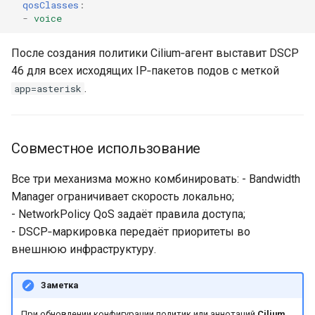
qosClasses
:
-
voice
После создания политики Cilium‑агент выставит DSCP
46 для всех исходящих IP‑пакетов подов с меткой
.
app=asterisk
Совместное использование
Все три механизма можно комбинировать: - Bandwidth
Manager ограничивает скорость локально;
- NetworkPolicy QoS задаёт правила доступа;
- DSCP‑маркировка передаёт приоритеты во
внешнюю инфраструктуру.
Заметка
При обновлении конфигурации политик или аннотаций
Cilium