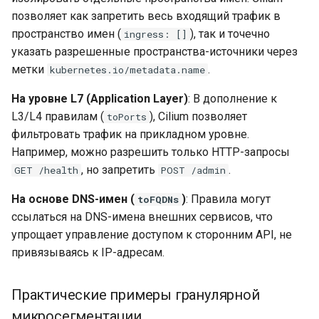
позволяет как запретить весь входящий трафик в
пространство имен (
), так и точечно
ingress: []
указать разрешенные пространства-источники через
метки
.
kubernetes.io/metadata.name
На уровне L7 (Application Layer)
: В дополнение к
L3/L4 правилам (
), Cilium позволяет
toPorts
фильтровать трафик на прикладном уровне.
Например, можно разрешить только HTTP-запросы
, но запретить
.
GET /health
POST /admin
На основе DNS-имен (
)
: Правила могут
toFQDNs
ссылаться на DNS-имена внешних сервисов, что
упрощает управление доступом к сторонним API, не
привязываясь к IP-адресам.
Практические примеры гранулярной
микросегментации