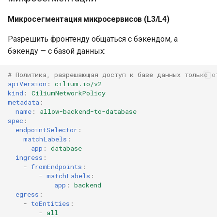
Микросегментация микросервисов (L3/L4)
Разрешить фронтенду общаться с бэкендом, а
бэкенду — с базой данных:
# Политика, разрешающая доступ к базе данных только о
apiVersion
:
cilium.io/v2
kind
:
CiliumNetworkPolicy
metadata
:
name
:
allow-backend-to-database
spec
:
endpointSelector
:
matchLabels
:
app
:
database
ingress
:
-
fromEndpoints
:
-
matchLabels
:
app
:
backend
egress
:
-
toEntities
:
-
all