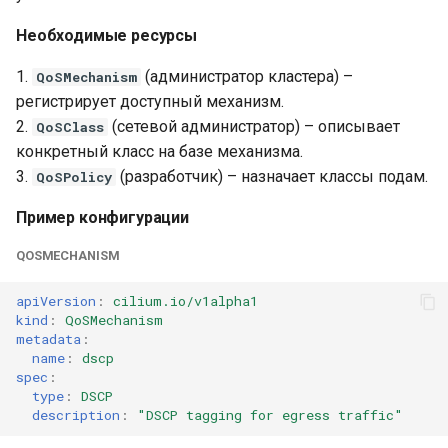
Необходимые ресурсы
1.
(администратор кластера) –
QoSMechanism
регистрирует доступный механизм.
2.
(сетевой администратор) – описывает
QoSClass
конкретный класс на базе механизма.
3.
(разработчик) – назначает классы подам.
QoSPolicy
Пример конфигурации
QOSMECHANISM
apiVersion
:
cilium.io/v1alpha1
kind
:
QoSMechanism
metadata
:
name
:
dscp
spec
:
type
:
DSCP
description
:
"DSCP
tagging
for
egress
traffic"