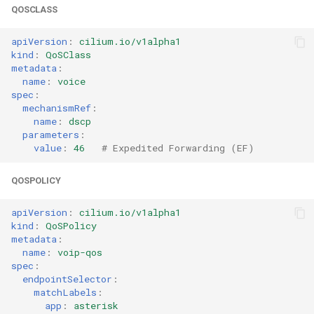
QOSCLASS
apiVersion
:
cilium.io/v1alpha1
kind
:
QoSClass
metadata
:
name
:
voice
spec
:
mechanismRef
:
name
:
dscp
parameters
:
value
:
46
# Expedited Forwarding (EF)
QOSPOLICY
apiVersion
:
cilium.io/v1alpha1
kind
:
QoSPolicy
metadata
:
name
:
voip-qos
spec
:
endpointSelector
:
matchLabels
:
app
:
asterisk