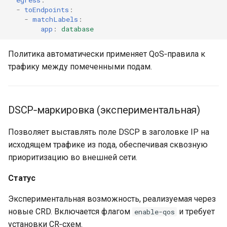
egress
:
-
toEndpoints
:
-
matchLabels
:
app
:
database
Политика автоматически применяет QoS‑правила к
трафику между помеченными подам.
DSCP‑маркировка (экспериментальная)
Позволяет выставлять поле DSCP в заголовке IP на
исходящем трафике из пода, обеспечивая сквозную
приоритизацию во внешней сети.
Статус
Экспериментальная возможность, реализуемая через
новые CRD. Включается флагом
и требует
enable-qos
установки CR‑схем.