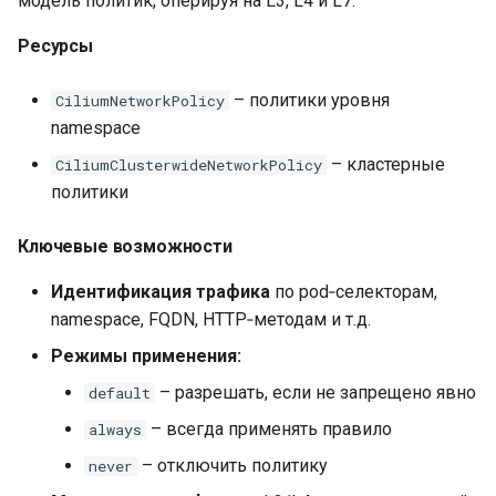
модель политик, оперируя на L3, L4 и L7.
Ресурсы
– политики уровня
CiliumNetworkPolicy
namespace
– кластерные
CiliumClusterwideNetworkPolicy
политики
Ключевые возможности
Идентификация трафика
по pod‑селекторам,
namespace, FQDN, HTTP‑методам и т.д.
Режимы применения:
– разрешать, если не запрещено явно
default
– всегда применять правило
always
– отключить политику
never