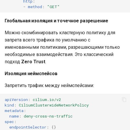
http
:
-
method
:
"GET"
Глобальная изоляция и точечное разрешение
Можно скомбинировать кластерную политику для
запрета всего трафика по умолчанию с
именованными политиками, разрешающими только
необходимые взаимодействия. Это классический
подход
Zero Trust
.
Изоляция неймспейсов
Запретить трафик между неймспейсами:
apiVersion
:
cilium.io/v2
kind
:
CiliumClusterwideNetworkPolicy
metadata
:
name
:
deny-cross-ns-traffic
spec
:
endpointSelector
:
{}