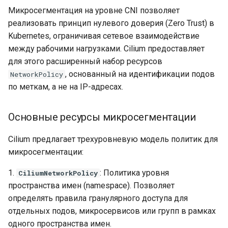
cert-manager
разграничения доступа
Приложения
нагрузки
и
Микросегментация на уровне CNI позволяет
Удаление Bootsman
реализовать принцип нулевого доверия (Zero Trust) в
я
Тестирование и
Практические примеры
кластера
Рабочие процессы
Схема взаимодействия
Kubernetes, ограничивая сетевое взаимодействие
оптимизация дисковой
гранулярной
(нагрузки)
компонентов кластера
п
между рабочими нагрузками. Cilium предоставляет
подсистемы для ETCD
микросегментации
Журнал событий установки
для этого расширенный набор ресурсов
о
кластера
Хранилище
Поддержка VXLAN
, основанный на идентификации подов
NetworkPolicy
Шифрование etcd
Микросегментация
и
по меткам, а не на IP-адресах.
микросервисов (L3/L4)
Обзор Сервиса
Поддержка BGP пиринга и
с
Перенос дашбордов
VRF Lite
Grafana
Гранулярная изоляция
Политики
Основные ресурсы микросегментации
к
по HTTP-методам (L7)
Сетевая архитектура CNI
а
Миграция данных из
плагинов
Cilium предлагает трехуровневую модель политик для
Prometheus в Victoria
Глобальная изоляция и
микросегментации:
точечное разрешение
Поддержка протокола
1.
: Политика уровня
CiliumNetworkPolicy
Изменение срока хранения
SCTP
пространства имен (namespace). Позволяет
метрик в Victoria Metrics
Изоляция неймспейсов
определять правила гранулярного доступа для
отдельных подов, микросервисов или групп в рамках
Авторизация в registry
Дополнительные
одного пространства имен.
Платформы Боцман
возможности: