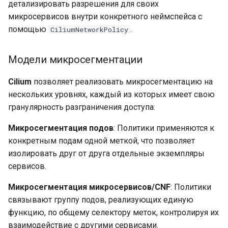
Полнофункциональный
детализировать разрешения для своих
кластер на трех узлах
микросервисов внутри конкретного неймспейса с
Пример политики
помощью
.
CiliumNetworkPolicy
DSCP‑маркировка
(экспериментальная)
Модели микросегментации
Статус
Cilium
позволяет реализовать микросегментацию на
нескольких уровнях, каждый из которых имеет свою
Необходимые ресурсы
гранулярность разграничения доступа:
Микросегментация подов
: Политики применяются к
Пример конфигурации
конкретным подам одной меткой, что позволяет
изолировать друг от друга отдельные экземпляры
QoSMechanism
сервисов.
QoSClass
Микросегментация микросервисов/CNF
: Политики
связывают группу подов, реализующих единую
QoSPolicy
функцию, по общему селектору меток, контролируя их
взаимодействие с другими сервисами.