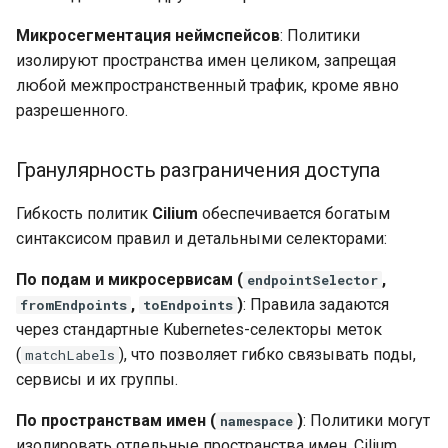
Совместное
использование
Микросегментация неймспейсов
: Политики
изолируют пространства имен целиком, запрещая
любой межпространственный трафик, кроме явно
разрешенного.
Гранулярность разграничения доступа
Гибкость политик
Cilium
обеспечивается богатым
синтаксисом правил и детальными селекторами:
По подам и микросервисам (
,
endpointSelector
,
)
: Правила задаются
fromEndpoints
toEndpoints
через стандартные Kubernetes-селекторы меток
(
), что позволяет гибко связывать поды,
matchLabels
сервисы и их группы.
По пространствам имен (
)
: Политики могут
namespace
изолировать отдельные пространства имен. Cilium