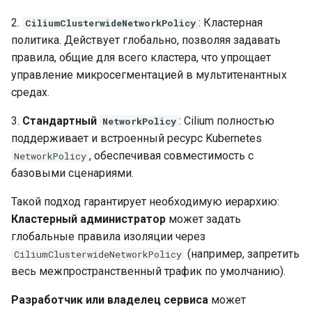
2.
: Кластерная
CiliumClusterwideNetworkPolicy
Проксирование реестра
QoS в Cilium: управление
политика. Действует глобально, позволяя задавать
образов
трафиком на уровне CNI
правила, общие для всего кластера, что упрощает
управление микросегментацией в мультитенантных
Работа с трафиком east-
Bandwidth Manager
средах.
west и north-south
Назначение
3.
Стандартный
: Cilium полностью
NetworkPolicy
Подключение физических
поддерживает и встроенный ресурс Kubernetes
устройств напрямую к
Активация
, обеспечивая совместимость с
NetworkPolicy
контейнерам
базовыми сценариями.
Применение к подам
Подключение
Такой подход гарантирует необходимую иерархию:
инструментов Argo CD
NetworkPolicy QoS
Кластерный администратор
может задать
глобальные правила изоляции через
Настройка вертикального
Ресурсы
(например, запретить
CiliumClusterwideNetworkPolicy
масштабирования подов
весь межпространственный трафик по умолчанию).
(VPA)
Ключевые
Разработчик или владелец сервиса
может
возможности