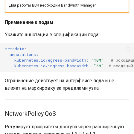
Для работы BBR необходим Bandwidth Manager.
Применение к подам
Укажите аннотации в спецификации пода:
metadata
:
annotations
:
kubernetes.io/egress-bandwidth
:
"10M"
# исходящ
kubernetes.io/ingress-bandwidth
:
"5M"
# входящий
Ограничение действует на интерфейсе пода и не
влияет на маркировку за пределами узла.
NetworkPolicy QoS
Регулирует приоритеты доступа через расширенную