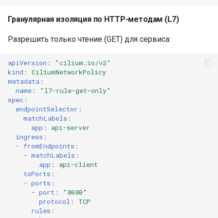
Гранулярная изоляция по HTTP-методам (L7)
Разрешить только чтение (GET) для сервиса:
apiVersion
:
"cilium.io/v2"
kind
:
CiliumNetworkPolicy
metadata
:
name
:
"l7-rule-get-only"
spec
:
endpointSelector
:
matchLabels
:
app
:
api-server
ingress
:
-
fromEndpoints
:
-
matchLabels
:
app
:
api-client
toPorts
:
-
ports
:
-
port
:
"8080"
protocol
:
TCP
rules
: