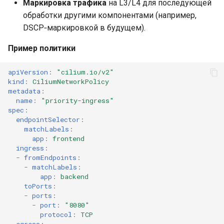
Маркировка трафика
на L3/L4 для последующей
обработки другими компонентами (например,
DSCP‑маркировкой в будущем).
Пример политики
apiVersion
:
"cilium.io/v2"
kind
:
CiliumNetworkPolicy
metadata
:
name
:
"priority-ingress"
spec
:
endpointSelector
:
matchLabels
:
app
:
frontend
ingress
:
-
fromEndpoints
:
-
matchLabels
:
app
:
backend
toPorts
:
-
ports
:
-
port
:
"8080"
protocol
:
TCP