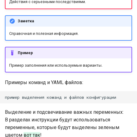
cert-manager
нагрузки
Приложения
Kube-vip
Действия с серьезными последствиями.
и
Удаление Bootsman
я
Тестирование и
кластера
Схема взаимодействия
Рабочие процессы
Velero
Заметка
оптимизация дисковой
компонентов кластера
(нагрузки)
п
подсистемы для ETCD
Журнал событий установки
Keda
Справочная и полезная информация.
о
кластера
Поддержка VXLAN
Хранилище
Шифрование etcd
Descheduler
и
Пример
Поддержка BGP пиринга и
Обзор Сервиса
с
Перенос дашбордов
VRF Lite
Kyverno
Пример заполнения или используемые варианты.
Grafana
Политики
к
Сетевая архитектура CNI
Multus CNI
а
Примеры команд и YAML файлов:
Миграция данных из
плагинов
Prometheus в Victoria
SR-IOV
пример
выделения
команд
и
файлов
Поддержка протокола
Изменение срока хранения
SCTP
Cilium
Выделение и подсвечивание важных переменных:
метрик в Victoria Metrics
В разделах инструкции будут использоваться
Cilium Tetragon
Авторизация в registry
переменные, которые будут выделены зеленым
Платформы Боцман
цветом
вот так
!
Metax GPU operator