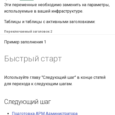
Эти переменные необходимо заменить на параметры,
Проксирование реестра
используемые в вашей инфраструктуре.
образов
Таблицы и таблицы с активными заголовками:
Работа с трафиком east-
Переключаемый заголовок 2
west и north-south
Пример заполнения 1
Подключение физических
устройств напрямую к
Быстрый старт
контейнерам
Подключение
Используйте главу "Следующий шаг" в конце статей
инструментов Argo CD
для перехода к следующим шагам.
Настройка вертикального
масштабирования подов
Следующий шаг
(VPA)
Подготовка АРМ Администратора