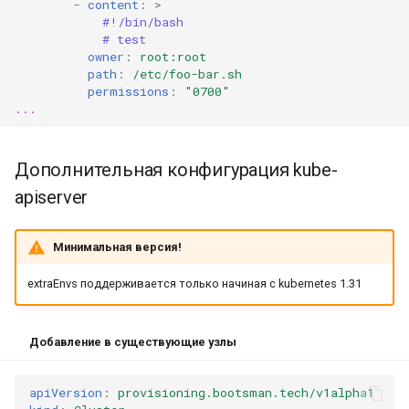
-
content
:
>
#!/bin/bash
Проксирование реестра
# test
owner
:
root:root
образов
path
:
/etc/foo-bar.sh
permissions
:
"0700"
Работа с трафиком east-
...
west и north-south
Дополнительная конфигурация kube-
Подключение физических
устройств напрямую к
apiserver
контейнерам
Минимальная версия!
Подключение
инструментов Argo CD
extraEnvs поддерживается только начиная с kubernetes 1.31
Настройка вертикального
Добавление в существующие узлы
масштабирования подов
(VPA)
apiVersion
:
provisioning.bootsman.tech/v1alpha1