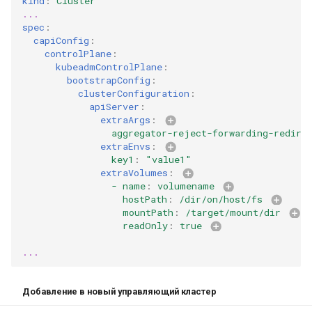
kind
:
Cluster
Полнофункциональный
...
кластер на трех узлах
spec
:
capiConfig
:
controlPlane
:
kubeadmControlPlane
:
bootstrapConfig
:
clusterConfiguration
:
apiServer
:
extraArgs
:
aggregator-reject-forwarding-redire
extraEnvs
:
key1
:
"value1"
extraVolumes
:
- name
:
volumename 
hostPath
:
/dir/on/host/fs 
mountPath
:
/target/mount/dir 
readOnly
:
true 
...
Добавление в новый управляющий кластер