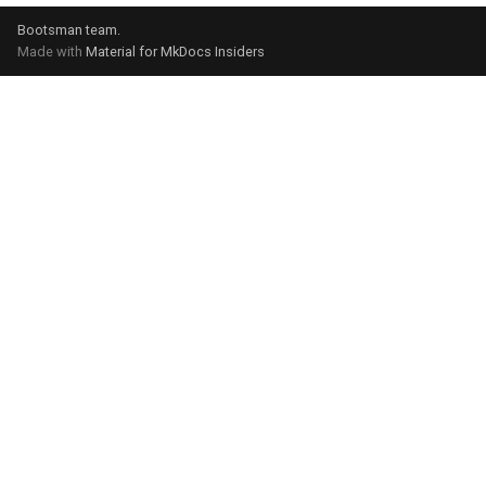
Bootsman team
.
Made with
Material for MkDocs Insiders