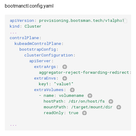
bootmanctl.config.yaml
apiVersion
:
provisioning.bootsman.tech/v1alpha1
kind
:
Cluster
...
controlPlane
:
kubeadmControlPlane
:
bootstrapConfig
:
clusterConfiguration
:
apiServer
:
extraArgs
:
aggregator-reject-forwarding-redirect
:
extraEnvs
:
key1
:
"value1"
extraVolumes
:
- name
:
volumename 
hostPath
:
/dir/on/host/fs 
mountPath
:
/target/mount/dir 
readOnly
:
true 
...