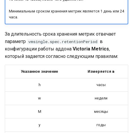
нагрузки
Приложения
Kube-vip
и
Удаление Bootsman
Минимальным сроком хранения метрик является 1 день или 24
я
кластера
Схема взаимодействия
Рабочие процессы
Velero
часа.
компонентов кластера
(нагрузки)
п
Журнал событий установки
Keda
За длительность срока хранения метрик отвечает
о
кластера
Поддержка VXLAN
Хранилище
параметр
в
vmsingle.spec.retentionPeriod
Descheduler
и
конфигурации работы аддона
Victoria Metrics
,
Поддержка BGP пиринга и
Обзор Сервиса
который задается согласно следующим правилам:
с
VRF Lite
Kyverno
Политики
к
Указанное значение
Измеряется в
Сетевая архитектура CNI
Multus CNI
а
плагинов
h
часы
SR-IOV
Поддержка протокола
w
недели
SCTP
Cilium
M
месяцы
Cilium Tetragon
y
годы
Metax GPU operator