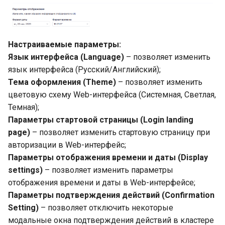
Проксирование реестра
образов
Настраиваемые параметры:
Язык интерфейса (Language)
– позволяет изменить
Работа с трафиком east-
west и north-south
язык интерфейса (Русский/Английский);
Тема оформления (Theme)
– позволяет изменить
Подключение физических
цветовую схему Web-интерфейса (Системная, Светлая,
устройств напрямую к
Темная);
контейнерам
Параметры стартовой страницы (Login landing
page)
– позволяет изменить стартовую страницу при
Подключение
авторизации в Web-интерфейс;
инструментов Argo CD
Параметры отображения времени и даты (Display
settings)
– позволяет изменить параметры
Настройка вертикального
отображения времени и даты в Web-интерфейсе;
масштабирования подов
Параметры подтверждения действий (Confirmation
(VPA)
Setting)
– позволяет отключить некоторые
модальные окна подтверждения действий в кластере