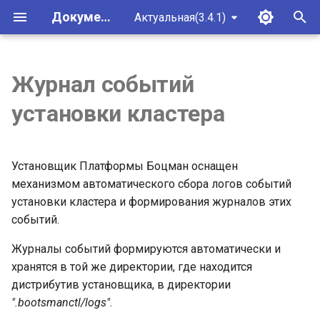
Документация платформы Боцман
Актуальная(3.4.1)
И
н
Журнал событий
АРМ Администратора
Установка управляющего
Yandex Cloud
VSphere
Минимальный кластер
Web-интерфейс
Минимальные доступы
Аудит
Поиск и устранение
Общие концепты строения
Установка управляющег
Установка управляющег
Установка управляющег
Установка управляющег
Установка управляющег
Авторизация и начало
Общие принципы
Ролевая модель
Общие принципы работ
Пользователь vSphere
В Компонентах платфор
и
установки кластера
кластера
(1+1)
платформы
для инфраструктуры
проблем
кластера боцман
кластера
кластера
кластера
кластера
кластера
работы
ц
Создание образа
VK Cloud
Brest
Концепция приватности в
Identity Blitz
Baremetal
Модули хранения
В K8s
операционной системы
Установка подчиненного
Внешний ETCD
Аутентификация
Организация приватного
Bootsman
Подробнее о K8SCPIP
Матрица совместимости
Установка подчиненного
Установка подчиненного
Установка подчиненного
Установка подчиненного
Установка подчиненного
Глобальные и
данных
и
кластера
репозитория Боцман
Установщик Платформы Боцман оснащен
кластера
кластера
кластера
кластера
кластера
персональные параметр
VMmanager
Основные типы
а
Расширенные настройки
Узлы
Настройка сетевых политик
Команды управления
Архитектура платформы
механизмом автоматического сбора логов событий
Модули мониторинга
уведомлений host agent
Установка подчиненного
мастер-узлов
Установка приватного CA и
инсталлятора Боцман
Установка подчиненного
Установка подчиненного
Установка подчиненного
Управление кластером
установки кластера и формирования журналов этих
л
GPU кластера
сертификата для Web
GPU кластера
GPU кластера
кластера GPU
Модули
NeuVector
Основные компоненты
Dex
событий.
и
панели
Установка Baremetal в сетях
платформы
Пользователи, группы и
Журналы событий формируются автоматически и
без L2
роли
з
Настройки Kaspersky
Victoria logs
хранятся в той же директории, где находится
Мониторинг срока
Endpoint Security
Архитектура инсталлятора
а
дистрибутив установщика, в директории
действия сертификатов,
Зеркалирование образов
Кластер
Ingress nginx
".bootsmanctl/logs"
.
выпущенных средствами
ц
контейнеров
Архитектура балансировки