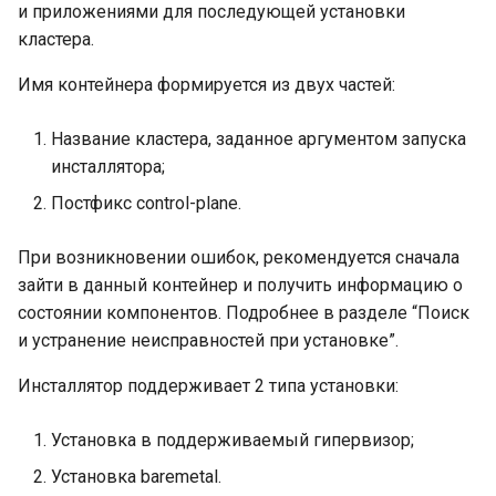
и приложениями для последующей установки
кластера.
Проксирование реестра
образов
Имя контейнера формируется из двух частей:
Работа с трафиком east-
Название кластера, заданное аргументом запуска
west и north-south
инсталлятора;
Постфикс control-plane.
Подключение физических
устройств напрямую к
При возникновении ошибок, рекомендуется сначала
контейнерам
зайти в данный контейнер и получить информацию о
состоянии компонентов. Подробнее в разделе “Поиск
Подключение
и устранение неисправностей при установке”.
инструментов Argo CD
Инсталлятор поддерживает 2 типа установки:
Настройка вертикального
масштабирования подов
Установка в поддерживаемый гипервизор;
(VPA)
Установка baremetal.