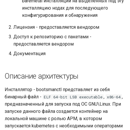
cert-manager
baremetal инсталляции на выделенных под эту
Приложения
Kube-vip
и
инсталляцию нодах для последующего
Удаление Bootsman
я
Тестирование и
конфигурирования и обнаружения
кластера
Рабочие процессы
Velero
оптимизация дисковой
(нагрузки)
п
Лицензия - предоставляется вендором
подсистемы для ETCD
Журнал событий установки
Keda
о
кластера
Доступ к репозиторию с пакетами -
Хранилище
Шифрование etcd
предоставляется вендором
Descheduler
и
Обзор Сервиса
Документация
с
Перенос дашбордов
Kyverno
Grafana
Политики
к
Multus CNI
Описание архитектуры
а
Миграция данных из
Prometheus в Victoria
SR-IOV
Инсталлятор - bootsmanctl представляет из себя
бинарный файл -
,
,
ELF 64-bit LSB executable
x86-64
Изменение срока хранения
Cilium
предназначенный для запуска под ОС GNU\Linux. При
метрик в Victoria Metrics
запуске данного файла создается контейнер на
Cilium Tetragon
локальной машине с ролью АРМ, в котором
Авторизация в registry
запускается kubernetes с необходимыми операторами
Платформы Боцман
Metax GPU operator